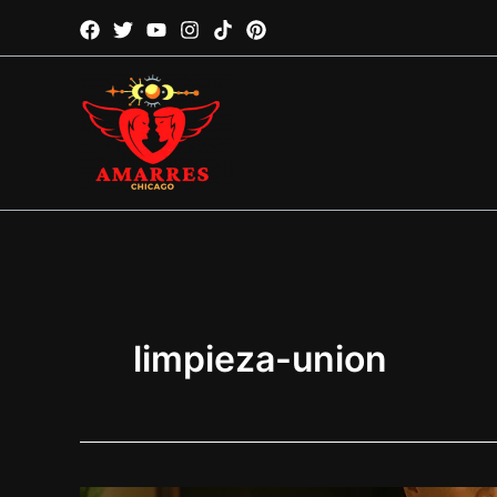
Ir
al
contenido
limpieza-union