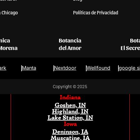
a Chicago
Políticas de Privacidad
nica
Botancia
Bot
 Morena
del Amor
El Secr
ark
Manta
Nextdoor
Wellfound
google s
Copyright © 2025
Indiana
Goshen, IN
Highland, IN
Lake Station, IN
Iowa
Deninson, IA
Muscatine, IA