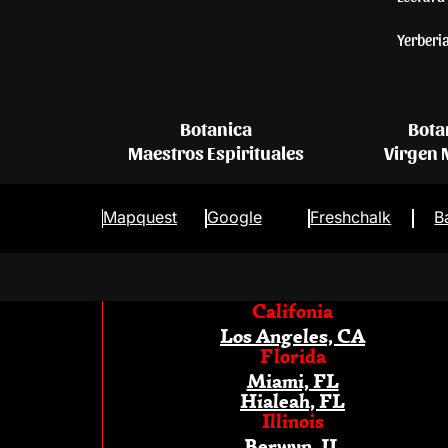
Yerberi
Botanica
Bota
Maestros Espirituales
Virgen
Mapquest
Google
Freshchalk
B
Califonia
Los Angeles, CA
Florida
Miami, FL
Hialeah, FL
Illinois
Berwyn, IL