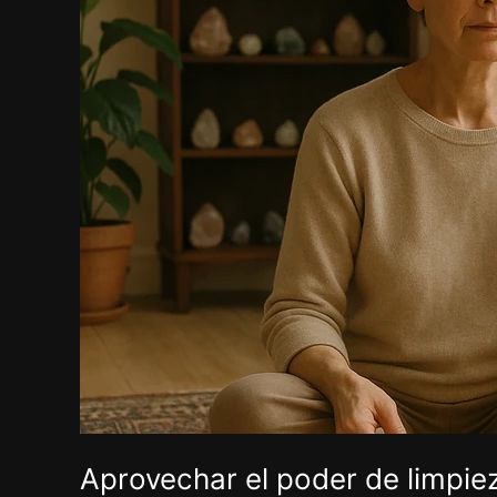
Aprovechar
el
poder
de
limpieza
espiritual.
Aprovechar el poder de limpiez