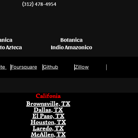
(312) 478-4954
anica
Botanica
eto Azteca
Indio Amazonico
ite
Foursquare
Github
Zillow
Califonia
Brownsville, TX
Dallas, TX
El Paso, TX
Houston, TX
Laredo, TX
McAllen, TX