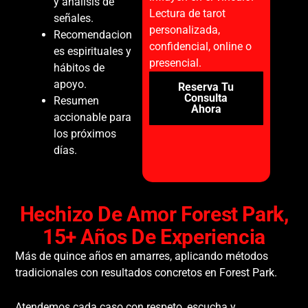
y análisis de
Lectura de tarot
señales.
personalizada,
Recomendacion
confidencial, online o
es espirituales y
presencial.
hábitos de
apoyo.
Reserva Tu
Consulta
Resumen
Ahora
accionable para
los próximos
días.
Hechizo De Amor Forest Park,
15+ Años De Experiencia
Más de quince años en amarres, aplicando métodos
tradicionales con resultados concretos en Forest Park.
Atendemos cada caso con respeto, escucha y