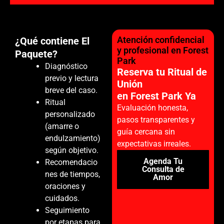
Atención confidencial
¿Qué contiene El
y profesional en Forest
Paquete?
Park
Diagnóstico
Reserva tu Ritual de
previo y lectura
Unión
breve del caso.
en Forest Park Ya
Ritual
Evaluación honesta,
personalizado
pasos transparentes y
(amarre o
guía cercana sin
endulzamiento)
expectativas irreales.
según objetivo.
Agenda Tu
Recomendacio
Consulta de
nes de tiempos,
Amor
oraciones y
cuidados.
Seguimiento
por etapas para