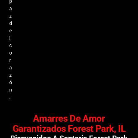
p
a
z
d
e
l
c
o
r
a
z
ó
n
.
Amarres De Amor
Garantizados Forest Park, IL