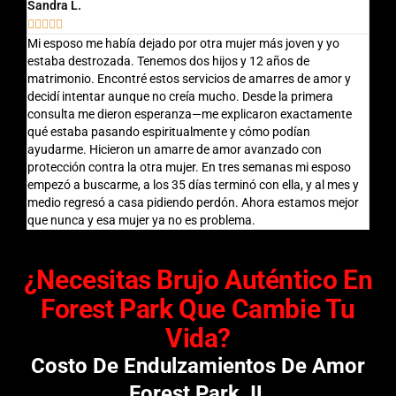
Sandra L.
Migu








Mi esposo me había dejado por otra mujer más joven y yo
Esta
estaba destrozada. Tenemos dos hijos y 12 años de
fric
matrimonio. Encontré estos servicios de amarres de amor y
amar
decidí intentar aunque no creía mucho. Desde la primera
todo
consulta me dieron esperanza—me explicaron exactamente
comu
qué estaba pasando espiritualmente y cómo podían
nunc
ayudarme. Hicieron un amarre de amor avanzado con
busc
protección contra la otra mujer. En tres semanas mi esposo
empezó a buscarme, a los 35 días terminó con ella, y al mes y
medio regresó a casa pidiendo perdón. Ahora estamos mejor
que nunca y esa mujer ya no es problema.
¿Necesitas Brujo Auténtico En
Forest Park Que Cambie Tu
Vida?
Costo De Endulzamientos De Amor
Forest Park, IL