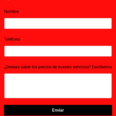
o
r
e
k
a
Nombre
*
m
Teléfono
*
¿Deseas saber los precios de nuestro servicios? Escríbenos
Enviar