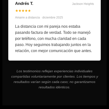
Andrés T.
Jackson Heights
★★★★★
Amarre a distancia · diciembre 2025
La distancia con mi pareja nos estaba
pasando factura de verdad. Todo se manejó
por teléfono, con mucha claridad en cada
paso. Hoy seguimos trabajando juntos en la
relación, con mejor comunicación que antes.
Los testimonios reflejan experiencias individuales
compartidas voluntariamente por clientes. Los tiempos y
resultados varían según cada caso; no garantizamos
resultados idénticos.