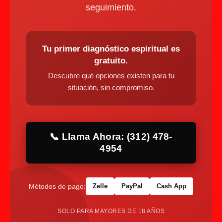
seguimiento.
Tu primer diagnóstico espiritual es
gratuito.
Descubre qué opciones existen para tu
situación, sin compromiso.
📞 Llama Ahora: (312) 478-
4954
Métodos de pago:
Zelle
PayPal
Cash App
SOLO PARA MAYORES DE 18 AÑOS