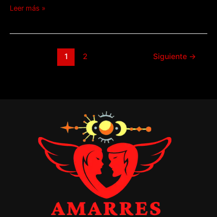
Leer más »
1
2
Siguiente
→