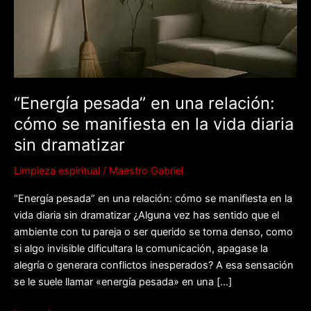
cómo
se
manifiesta
en
la
vida
“Energía pesada” en una relación:
diaria
cómo se manifiesta en la vida diaria
sin
dramatizar
sin dramatizar
Limpieza espiritual
/
Maestro Gabriel
“Energía pesada” en una relación: cómo se manifiesta en la
vida diaria sin dramatizar ¿Alguna vez has sentido que el
ambiente con tu pareja o ser querido se torna denso, como
si algo invisible dificultara la comunicación, apagase la
alegría o generara conflictos inesperados? A esa sensación
se le suele llamar «energía pesada» en una […]