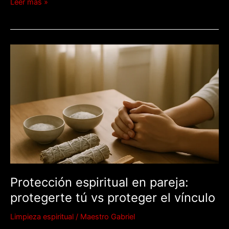
Leer más »
Protección
espiritual
en
pareja:
protegerte
tú
vs
proteger
el
vínculo
Protección espiritual en pareja:
protegerte tú vs proteger el vínculo
Limpieza espiritual
/
Maestro Gabriel