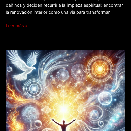
dañinos y deciden recurrir a la limpieza espiritual: encontrar
la renovación interior como una vía para transformar
Leer más »
Limpieza
espiritual:
desbloqueando
la
armonía
interior.