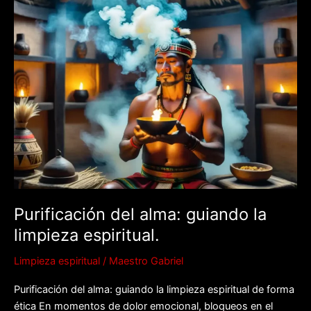
del
alma:
guiando
la
limpieza
espiritual.
Purificación del alma: guiando la
limpieza espiritual.
Limpieza espiritual
/
Maestro Gabriel
Purificación del alma: guiando la limpieza espiritual de forma
ética En momentos de dolor emocional, bloqueos en el