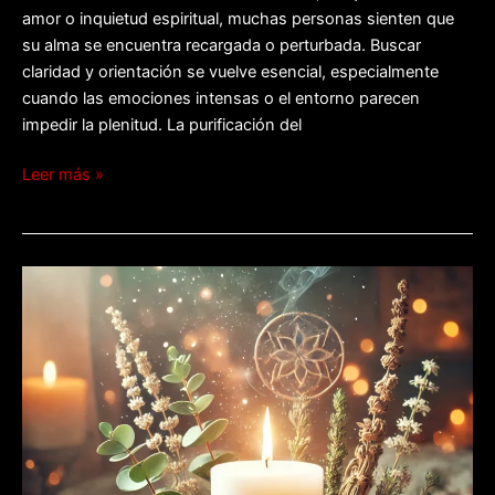
amor o inquietud espiritual, muchas personas sienten que
su alma se encuentra recargada o perturbada. Buscar
claridad y orientación se vuelve esencial, especialmente
cuando las emociones intensas o el entorno parecen
impedir la plenitud. La purificación del
Leer más »
Limpieza
espiritual:
encontrar
la
renovación
interior.