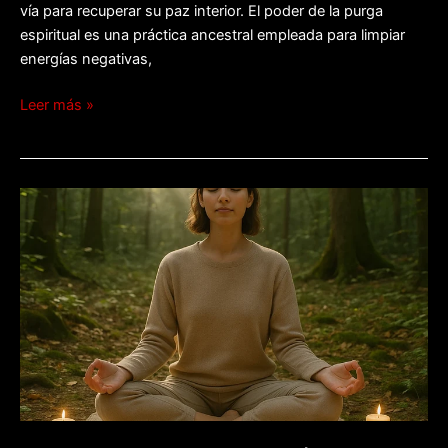
vía para recuperar su paz interior. El poder de la purga
espiritual es una práctica ancestral empleada para limpiar
energías negativas,
Leer más »
Desbloqueando
la
curación:
limpiezas
espirituales
exploradas.