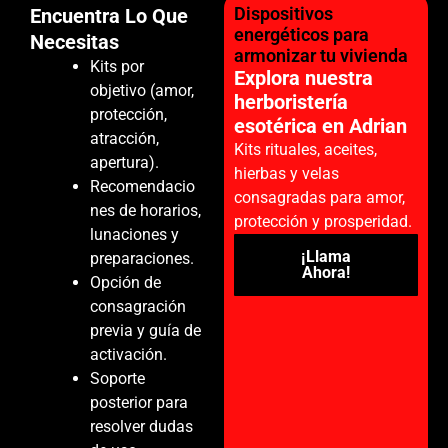
Dispositivos
Encuentra Lo Que
energéticos para
Necesitas
armonizar tu vivienda
Kits por
Explora nuestra
objetivo (amor,
herboristería
protección,
esotérica en Adrian
atracción,
Kits rituales, aceites,
apertura).
hierbas y velas
Recomendacio
consagradas para amor,
nes de horarios,
protección y prosperidad.
lunaciones y
¡Llama
preparaciones.
Ahora!
Opción de
consagración
previa y guía de
activación.
Soporte
posterior para
resolver dudas