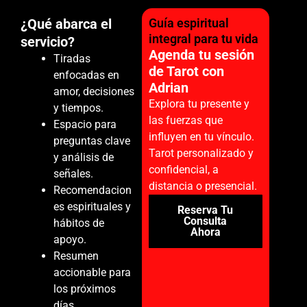
¿Qué abarca el
Guía espiritual
integral para tu vida
servicio?
Agenda tu sesión
Tiradas
de Tarot con
enfocadas en
Adrian
amor, decisiones
Explora tu presente y
y tiempos.
las fuerzas que
Espacio para
influyen en tu vínculo.
preguntas clave
Tarot personalizado y
y análisis de
confidencial, a
señales.
distancia o presencial.
Recomendacion
es espirituales y
Reserva Tu
Consulta
hábitos de
Ahora
apoyo.
Resumen
accionable para
los próximos
días.