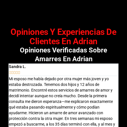
Opiniones Y Experiencias De
Clientes En Adrian
Opiniones Verificadas Sobre
Amarres En Adrian
Sandra L.
Migu








Mi esposo me había dejado por otra mujer más joven y yo
Esta
estaba destrozada. Tenemos dos hijos y 12 años de
fric
matrimonio. Encontré estos servicios de amarres de amor y
amar
decidí intentar aunque no creía mucho. Desde la primera
todo
consulta me dieron esperanza—me explicaron exactamente
comu
qué estaba pasando espiritualmente y cómo podían
nunc
ayudarme. Hicieron un amarre de amor avanzado con
busc
protección contra la otra mujer. En tres semanas mi esposo
empezó a buscarme, a los 35 días terminó con ella, y al mes y