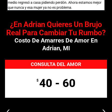
medio regresó a casa pidiendo perdón. Ahora estamos mejor
que nunca y esa mujer ya no es problema.
¿En Adrian Quieres Un Brujo
Real Para Cambiar Tu Rumbo?
Costo De Amarres De Amor En
Adrian, MI
CONSULTA DEL AMOR
40 - 60
$
Incluye diagnóstico espiritual y recomendaciones
específicas