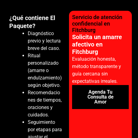
Servicio de atención
¿Qué contiene El
confidencial en
Paquete?
Fitchburg
Diagnóstico
Solicita un amarre
previo y lectura
afectivo en
breve del caso.
Fitchburg
Ritual
Evaluación honesta,
personalizado
método transparente y
(amarre o
guía cercana sin
endulzamiento)
expectativas irreales.
según objetivo.
Agenda Tu
Recomendacio
Consulta de
nes de tiempos,
Amor
oraciones y
cuidados.
Seguimiento
por etapas para
ajustar el