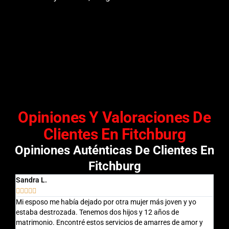
Opiniones Y Valoraciones De
Clientes En Fitchburg
Opiniones Auténticas De Clientes En
Fitchburg
Sandra L.
Migu








Mi esposo me había dejado por otra mujer más joven y yo
Esta
estaba destrozada. Tenemos dos hijos y 12 años de
fric
matrimonio. Encontré estos servicios de amarres de amor y
amar