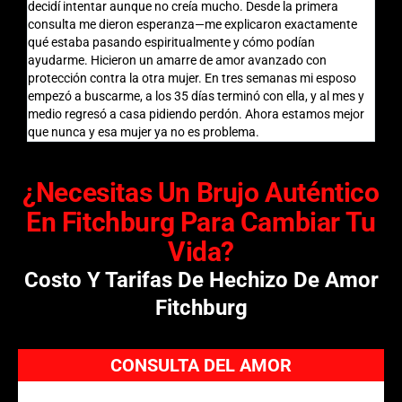
decidí intentar aunque no creía mucho. Desde la primera
todo
consulta me dieron esperanza—me explicaron exactamente
comu
qué estaba pasando espiritualmente y cómo podían
nunc
ayudarme. Hicieron un amarre de amor avanzado con
busc
protección contra la otra mujer. En tres semanas mi esposo
empezó a buscarme, a los 35 días terminó con ella, y al mes y
medio regresó a casa pidiendo perdón. Ahora estamos mejor
que nunca y esa mujer ya no es problema.
¿Necesitas Un Brujo Auténtico
En Fitchburg Para Cambiar Tu
Vida?
Costo Y Tarifas De Hechizo De Amor
Fitchburg
CONSULTA DEL AMOR