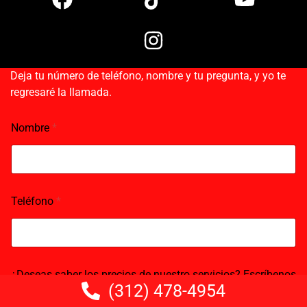
a
i
n
o
c
k
s
u
e
t
t
t
b
o
a
u
Deja tu número de teléfono, nombre y tu pregunta, y yo te
o
k
g
b
regresaré la llamada.
o
r
e
k
a
Nombre
*
m
Teléfono
*
¿Deseas saber los precios de nuestro servicios? Escríbenos
(312) 478-4954