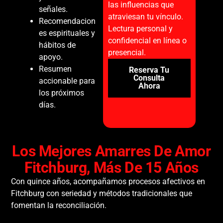
las influencias que
señales.
atraviesan tu vínculo.
Recomendacion
Lectura personal y
es espirituales y
confidencial en línea o
hábitos de
presencial.
apoyo.
Resumen
Reserva Tu
Consulta
accionable para
Ahora
los próximos
días.
Los Mejores Amarres De Amor
Fitchburg, Más De 15 Años
Con quince años, acompañamos procesos afectivos en
Fitchburg con seriedad y métodos tradicionales que
fomentan la reconciliación.