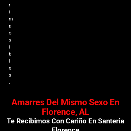
r
i
m
p
o
s
i
b
l
e
s
.
Amarres Del Mismo Sexo En
Florence, AL
Te Recibimos Con Cariño En Santeria
Florence