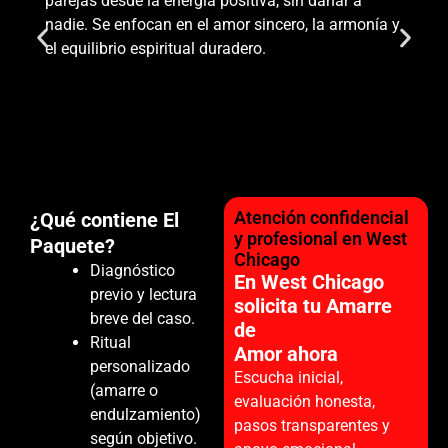
parejas desde la energía positiva, sin dañar a
nadie. Se enfocan en el amor sincero, la armonía y
el equilibrio espiritual duradero.
Atención confidencial
¿Qué contiene El
y profesional en West
Paquete?
Chicago
Diagnóstico
En West Chicago
previo y lectura
solicita tu Amarre
breve del caso.
de
Ritual
Amor ahora
personalizado
Escucha inicial,
(amarre o
evaluación honesta,
endulzamiento)
pasos transparentes y
según objetivo.