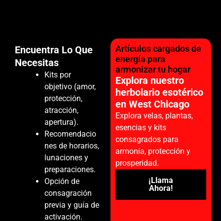
Artículos cargados de
Encuentra Lo Que
energía para
Necesitas
armonizar tu hogar
Kits por
Explora nuestro
objetivo (amor,
herbolario esotérico
protección,
en West Chicago
atracción,
Explora velas, plantas,
apertura).
esencias y kits
Recomendacio
consagrados para
nes de horarios,
armonía, protección y
lunaciones y
prosperidad.
preparaciones.
¡Llama
Opción de
Ahora!
consagración
previa y guía de
activación.