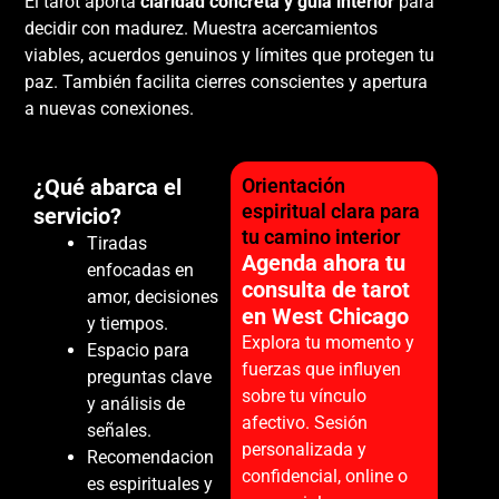
El tarot aporta
claridad concreta y guía interior
para
decidir con madurez. Muestra acercamientos
viables, acuerdos genuinos y límites que protegen tu
paz. También facilita cierres conscientes y apertura
a nuevas conexiones.
¿Qué abarca el
Orientación
espiritual clara para
servicio?
tu camino interior
Tiradas
Agenda ahora tu
enfocadas en
consulta de tarot
amor, decisiones
en West Chicago
y tiempos.
Explora tu momento y
Espacio para
fuerzas que influyen
preguntas clave
sobre tu vínculo
y análisis de
afectivo. Sesión
señales.
personalizada y
Recomendacion
confidencial, online o
es espirituales y