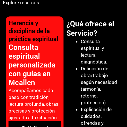
Explore recursos
Herencia y
¿Qué ofrece el
disciplina de la
Servicio?
práctica espiritual
Consulta
Consulta
espiritual y
espiritual
lectura
diagnóstica.
personalizada
Definición de
con guías en
obra/trabajo
Mcallen
según necesidad
(armonía,
Acompañamos cada
retorno,
paso con tradición,
protección).
lectura profunda, obras
Explicación de
precisas y protección
cuidados,
ajustada a tu situación.
ofrendas y