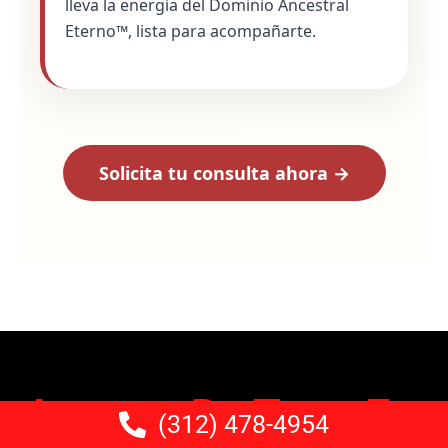
lleva la energía del Dominio Ancestral
Eterno™, lista para acompañarte.
Solicita tu consulta ahora →
Lectura De Tarot En
(312) 478-4954