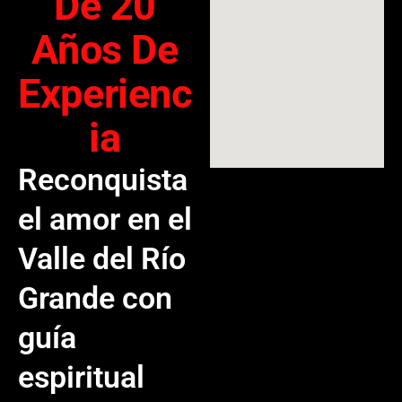
De 20
Años De
Experienc
Ia
Reconquista
el amor en el
Valle del Río
Grande con
guía
espiritual