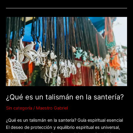
¿Qué
es
un
talismán
en
la
santería?
¿Qué es un talismán en la santería?
Sin categoría
/
Maestro Gabriel
¿Qué es un talismán en la santería? Guía espiritual esencial
El deseo de protección y equilibrio espiritual es universal,