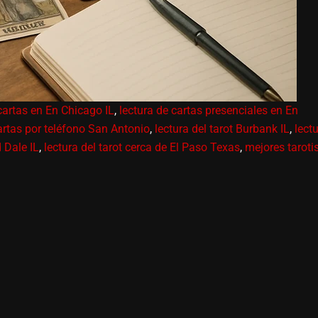
cartas en En Chicago IL
,
lectura de cartas presenciales en En
artas por teléfono San Antonio
,
lectura del tarot Burbank IL
,
lect
 Dale IL
,
lectura del tarot cerca de El Paso Texas
,
mejores taroti