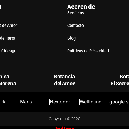
ú
Acerca de
Servicios
s de Amor
Contacto
del Tarot
Blog
a Chicago
Políticas de Privacidad
nica
Botancia
Bot
 Morena
del Amor
El Secr
ark
Manta
Nextdoor
Wellfound
google s
Copyright © 2025
Indiana