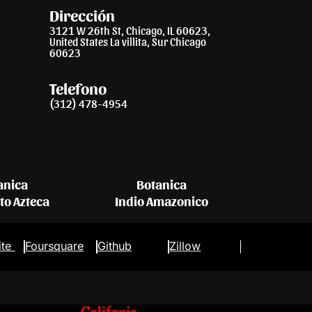
Dirección
3121 W 26th St, Chicago, IL 60623,
United States La villita, Sur Chicago
60623
Telefono
(312) 478-4954
anica
Botanica
eto Azteca
Indio Amazonico
ite
Foursquare
Github
Zillow
Califonia