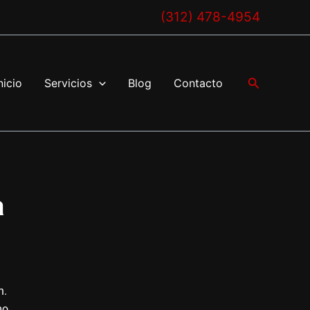
(312) 478-4954
Buscar
nicio
Servicios
Blog
Contacto
a
n
n.
mo