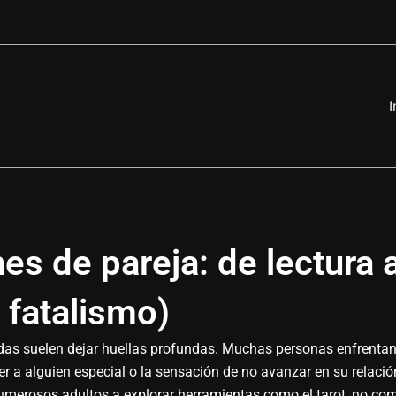
I
es de pareja: de lectura 
 fatalismo)
udas suelen dejar huellas profundas. Muchas personas enfrenta
 a alguien especial o la sensación de no avanzar en su relació
numerosos adultos a explorar herramientas como el tarot, no co