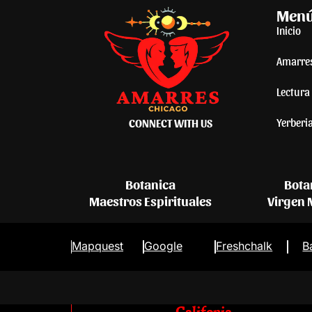
Men
Inicio
Amarre
Lectura 
Yerberi
CONNECT WITH US
Botanica
Bota
Maestros Espirituales
Virgen
Mapquest
Google
Freshchalk
B
Califonia