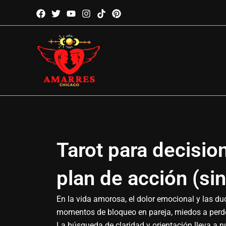
Ir
al
contenido
Tarot para decision
plan de acción (sin
En la vida amorosa, el dolor emocional y las d
momentos de bloqueo en pareja, miedos a perder
La búsqueda de claridad y orientación lleva a 