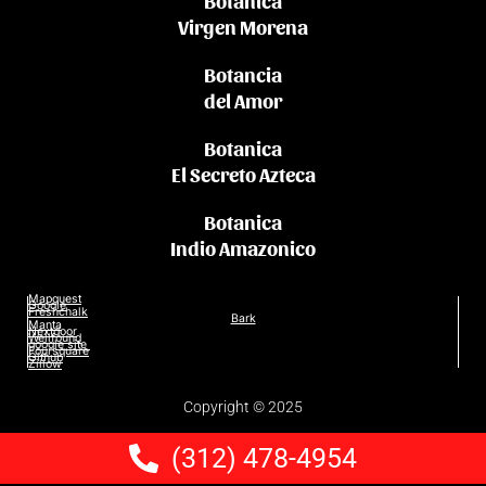
Botanica
Virgen Morena
Botancia
del Amor
Botanica
El Secreto Azteca
Botanica
Indio Amazonico
Mapquest
Google
Freshchalk
Bark
Manta
Nextdoor
Wellfound
google site
Foursquare
Github
Zillow
Copyright © 2025
(312) 478-4954