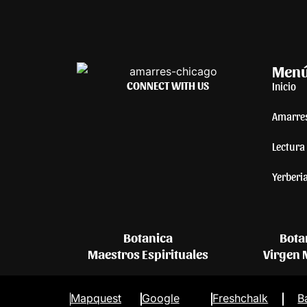
Men
CONNECT WITH US
Inicio
Amarre
Lectura 
Yerberi
Botanica
Bota
Maestros Espirituales
Virgen
Mapquest
Google
Freshchalk
B