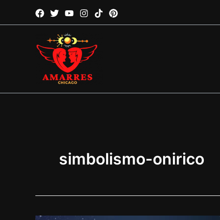
Ir
al
contenido
simbolismo-onirico