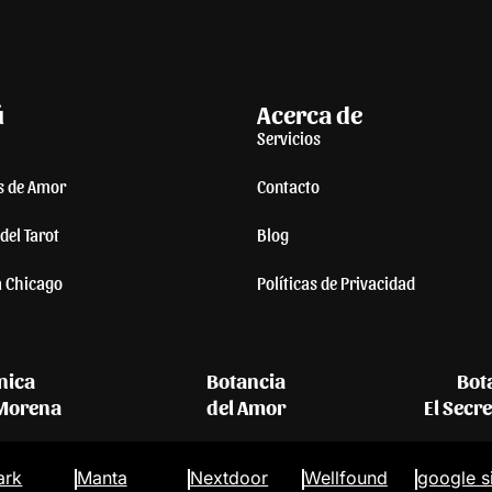
ú
Acerca de
Servicios
s de Amor
Contacto
del Tarot
Blog
a Chicago
Políticas de Privacidad
nica
Botancia
Bot
 Morena
del Amor
El Secr
ark
Manta
Nextdoor
Wellfound
google s