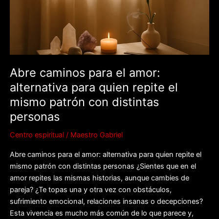
alternativa
para
quien
repite
el
mismo
Abre caminos para el amor:
patrón
alternativa para quien repite el
con
distintas
mismo patrón con distintas
personas
personas
Centro espiritual
/
Maestro Gabriel
Abre caminos para el amor: alternativa para quien repite el
mismo patrón con distintas personas ¿Sientes que en el
amor repites las mismas historias, aunque cambies de
pareja? ¿Te topas una y otra vez con obstáculos,
sufrimiento emocional, relaciones insanas o decepciones?
Esta vivencia es mucho más común de lo que parece y,