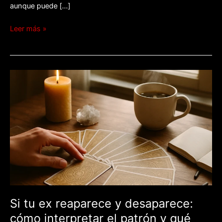
aunque puede […]
Leer más »
Si
tu
ex
reaparece
y
desaparece:
cómo
interpretar
el
patrón
y
Si tu ex reaparece y desaparece:
qué
cómo interpretar el patrón y qué
pedir