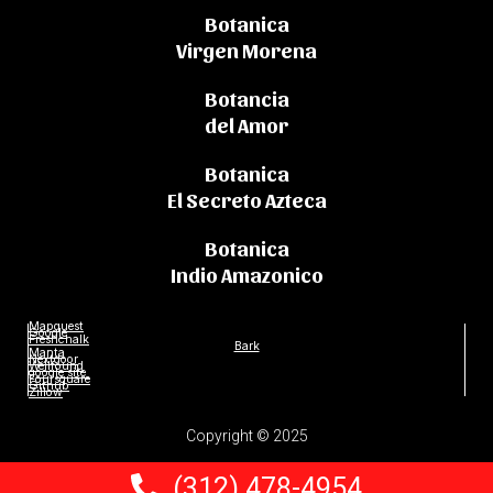
Botanica
Virgen Morena
Botancia
del Amor
Botanica
El Secreto Azteca
Botanica
Indio Amazonico
Mapquest
Google
Freshchalk
Bark
Manta
Nextdoor
Wellfound
google site
Foursquare
Github
Zillow
Copyright © 2025
(312) 478-4954