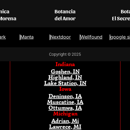
nica
Botancia
Bot
 Morena
del Amor
El Secr
ark
Manta
Nextdoor
Wellfound
google s
Copyright © 2025
Indiana
Goshen, IN
Highland, IN
Lake Station, IN
Iowa
Deninson, IA
Muscatine, IA
Ottumwa, IA
Michigan
Adrian, Mi
Lawrece, MI