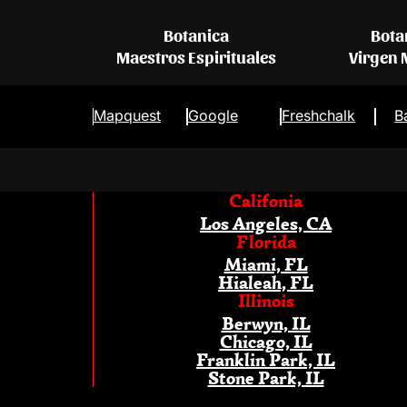
Botanica
Bota
Maestros Espirituales
Virgen
Mapquest
Google
Freshchalk
B
Califonia
Los Angeles, CA
Florida
Miami, FL
Hialeah, FL
Illinois
Berwyn, IL
Chicago, IL
Franklin Park, IL
Stone Park, IL