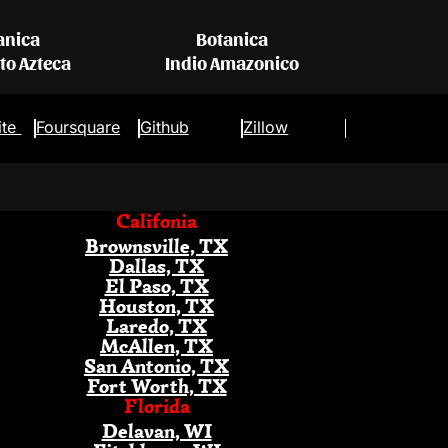
anica
Botanica
eto Azteca
Indio Amazonico
ite
Foursquare
Github
Zillow
Califonia
Brownsville, TX
Dallas, TX
El Paso, TX
Houston, TX
Laredo, TX
McAllen, TX
San Antonio, TX
Fort Worth, TX
Florida
Delavan, WI