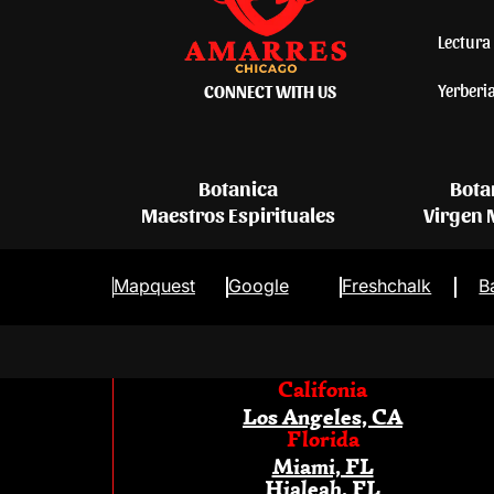
Lectura 
Yerberi
CONNECT WITH US
Botanica
Bota
Maestros Espirituales
Virgen
Mapquest
Google
Freshchalk
B
Califonia
Los Angeles, CA
Florida
Miami, FL
Hialeah, FL