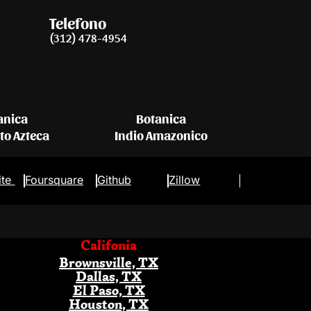
Telefono
(312) 478-4954
anica
Botanica
eto Azteca
Indio Amazonico
ite
Foursquare
Github
Zillow
Califonia
Brownsville, TX
Dallas, TX
El Paso, TX
Houston, TX