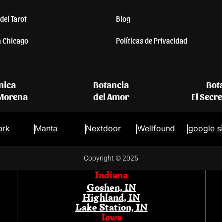
del Tarot
Blog
a Chicago
Políticas de Privacidad
nica
Botancia
Bot
 Morena
del Amor
El Secr
ark
Manta
Nextdoor
Wellfound
google s
Copyright © 2025
Indiana
Goshen, IN
Highland, IN
Lake Station, IN
Iowa