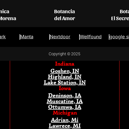
nica
Botancia
Bot
 Morena
del Amor
El Secr
ark
Manta
Nextdoor
Wellfound
google s
Copyright © 2025
Indiana
Goshen, IN
Highland, IN
Lake Station, IN
Iowa
Deninson, IA
Muscatine, IA
Ottumwa, IA
Michigan
Adrian, Mi
Lawrece, MI