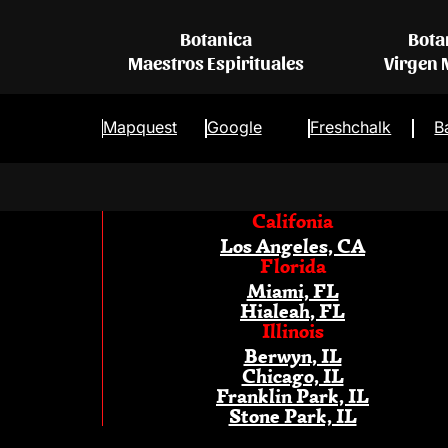
Botanica
Bota
Maestros Espirituales
Virgen
Mapquest
Google
Freshchalk
B
Califonia
Los Angeles, CA
Florida
Miami, FL
Hialeah, FL
Illinois
Berwyn, IL
Chicago, IL
Franklin Park, IL
Stone Park, IL