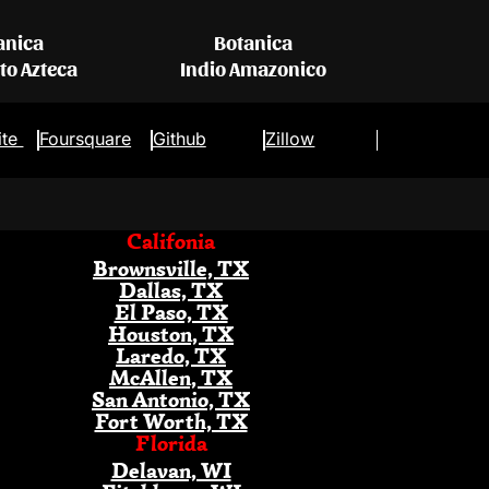
anica
Botanica
eto Azteca
Indio Amazonico
ite
Foursquare
Github
Zillow
Califonia
Brownsville, TX
Dallas, TX
El Paso, TX
Houston, TX
Laredo, TX
McAllen, TX
San Antonio, TX
Fort Worth, TX
Florida
Delavan, WI