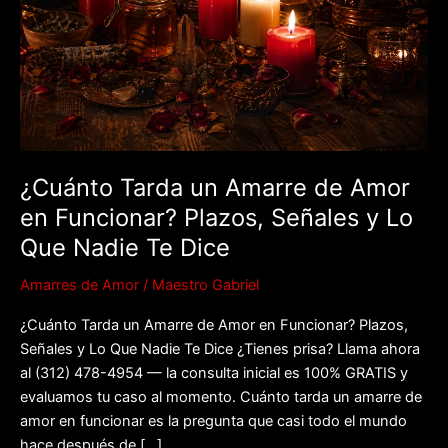
Amor
en
Funcionar?
Plazos,
Señales
y
Lo
Que
¿Cuánto Tarda un Amarre de Amor
Nadie
en Funcionar? Plazos, Señales y Lo
Te
Que Nadie Te Dice
Dice
Amarres de Amor
/
Maestro Gabriel
¿Cuánto Tarda un Amarre de Amor en Funcionar? Plazos,
Señales y Lo Que Nadie Te Dice ¿Tienes prisa? Llama ahora
al (312) 478-4954 — la consulta inicial es 100% GRATIS y
evaluamos tu caso al momento. Cuánto tarda un amarre de
amor en funcionar es la pregunta que casi todo el mundo
hace después de […]