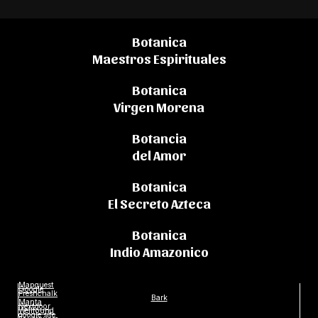
Botanica
Maestros Espirituales
Botanica
Virgen Morena
Botancia
del Amor
Botanica
El Secreto Azteca
Botanica
Indio Amazonico
Mapquest
Google
Freshchalk
Bark
Manta
Nextdoor
Wellfound
google site