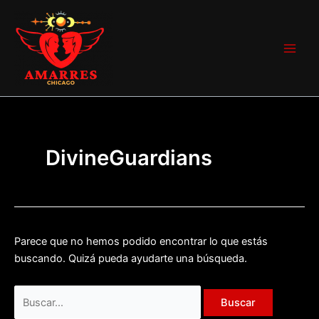
Ir
Buscar
Main
al
por:
Men
contenido
DivineGuardians
Parece que no hemos podido encontrar lo que estás
buscando. Quizá pueda ayudarte una búsqueda.