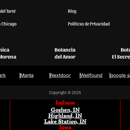
del Tarot
Blog
a Chicago
Políticas de Privacidad
nica
Botancia
Bot
 Morena
del Amor
El Secr
ark
Manta
Nextdoor
Wellfound
google s
Copyright © 2025
Indiana
Goshen, IN
Highland, IN
Lake Station, IN
Iowa