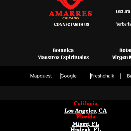
Lectura 
Yerberi
CONNECT WITH US
Botanica
Bota
Maestros Espirituales
Virgen
Mapquest
Google
Freshchalk
B
Califonia
Los Angeles, CA
Florida
Miami, FL
Hialeah, FL