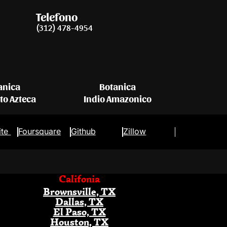
Telefono
(312) 478-4954
anica
Botanica
eto Azteca
Indio Amazonico
ite
Foursquare
Github
Zillow
Califonia
Brownsville, TX
Dallas, TX
El Paso, TX
Houston, TX