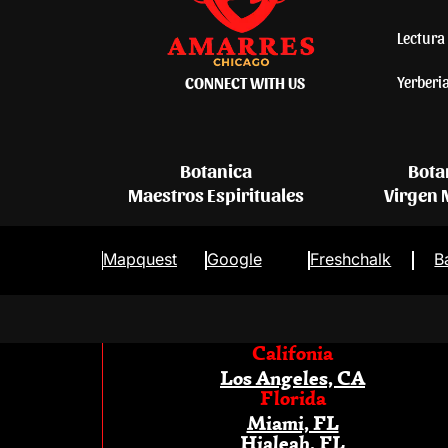
Lectura 
Yerberi
CONNECT WITH US
Botanica
Bota
Maestros Espirituales
Virgen
Mapquest
Google
Freshchalk
B
Califonia
Los Angeles, CA
Florida
Miami, FL
Hialeah, FL