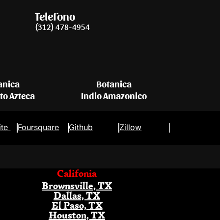
Telefono
(312) 478-4954
anica
Botanica
eto Azteca
Indio Amazonico
ite
Foursquare
Github
Zillow
Califonia
Brownsville, TX
Dallas, TX
El Paso, TX
Houston, TX