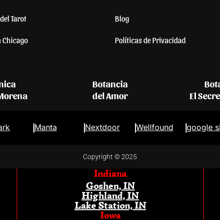
del Tarot
Blog
a Chicago
Políticas de Privacidad
nica
Botancia
Bot
 Morena
del Amor
El Secr
ark
Manta
Nextdoor
Wellfound
google s
Copyright © 2025
Indiana
Goshen, IN
Highland, IN
Lake Station, IN
Iowa