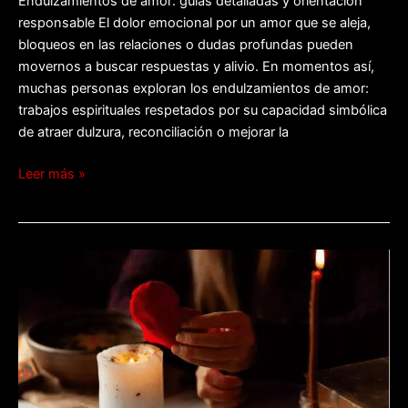
Endulzamientos de amor: guías detalladas y orientación
responsable El dolor emocional por un amor que se aleja,
bloqueos en las relaciones o dudas profundas pueden
movernos a buscar respuestas y alivio. En momentos así,
muchas personas exploran los endulzamientos de amor:
trabajos espirituales respetados por su capacidad simbólica
de atraer dulzura, reconciliación o mejorar la
Leer más »
Endulzamientos
a
distancia:
amor
y
magia
remota.