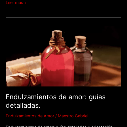
Leer más »
Endulzamientos
de
amor:
guías
detalladas.
Endulzamientos de amor: guías
detalladas.
Endulzamientos de Amor
/
Maestro Gabriel