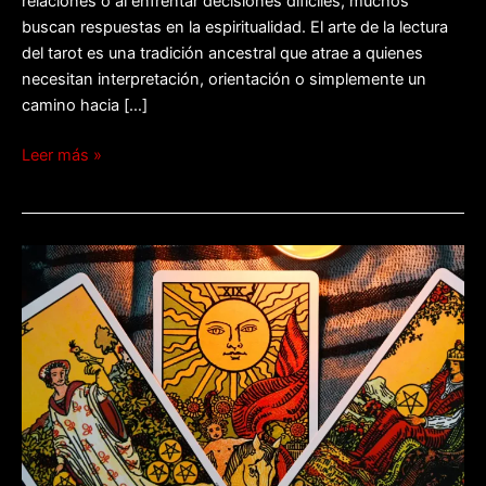
relaciones o al enfrentar decisiones difíciles, muchos
buscan respuestas en la espiritualidad. El arte de la lectura
del tarot es una tradición ancestral que atrae a quienes
necesitan interpretación, orientación o simplemente un
camino hacia […]
Leer más »
Elegir
mazo
de
tarot.