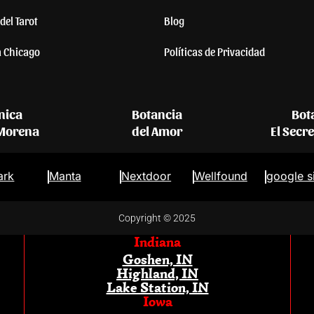
del Tarot
Blog
a Chicago
Políticas de Privacidad
nica
Botancia
Bot
 Morena
del Amor
El Secr
ark
Manta
Nextdoor
Wellfound
google s
Copyright © 2025
Indiana
Goshen, IN
Highland, IN
Lake Station, IN
Iowa