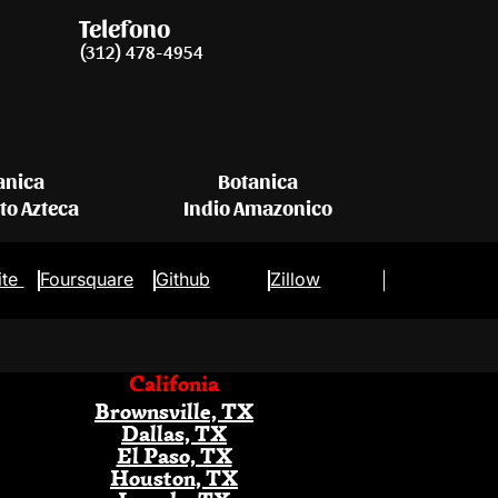
Telefono
(312) 478-4954
anica
Botanica
eto Azteca
Indio Amazonico
ite
Foursquare
Github
Zillow
Califonia
Brownsville, TX
Dallas, TX
El Paso, TX
Houston, TX