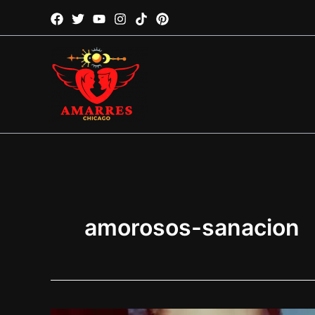
Ir
al
contenido
amorosos-sanacion