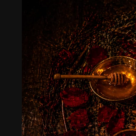
¿Qué
Es
un
Dominio
de
Amor
y
Cómo
Funciona?
Guía
Completa