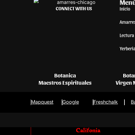
Men
CONNECT WITH US
Inicio
Amarre
Lectura 
Yerberi
Botanica
Bota
Maestros Espirituales
Virgen
Mapquest
Google
Freshchalk
B
Califonia