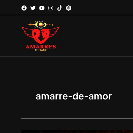
Ir
al
contenido
amarre-de-amor