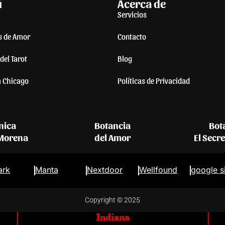
ú
Acerca de
Servicios
s de Amor
Contacto
del Tarot
Blog
a Chicago
Políticas de Privacidad
nica
Botancia
Bot
 Morena
del Amor
El Secr
ark
Manta
Nextdoor
Wellfound
google s
Copyright © 2025
Indiana