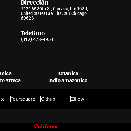
Dirección
3121 W 26th St, Chicago, IL 60623,
United States La villita, Sur Chicago
60623
Telefono
(312) 478-4954
anica
Botanica
eto Azteca
Indio Amazonico
ite
Foursquare
Github
Zillow
Califonia