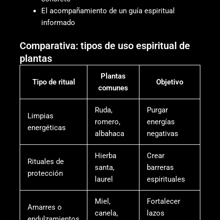
El acompañamiento de un guía espiritual
informado
Comparativa: tipos de uso espiritual de
plantas
Plantas
Tipo de ritual
Objetivo
comunes
Ruda,
Purgar
Limpias
romero,
energías
energéticas
albahaca
negativas
Hierba
Crear
Rituales de
santa,
barreras
protección
laurel
espirituales
Miel,
Fortalecer
Amarres o
canela,
lazos
endulzamientos