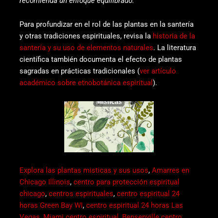
recomienda un enfoque equilibrado.
Para profundizar en el rol de las plantas en la santería
y otras tradiciones espirituales, revisa la
historia de la
santería y su uso de elementos naturales
. La literatura
científica también documenta el efecto de plantas
sagradas en prácticas tradicionales (
ver artículo
académico sobre etnobotánica espiritual
).
Explora las plantas misticas y sus usos
,
Amarres en
Chicago Illinois
,
centro para protección espiritual
chicago
,
centros espirituales
,
centro espiritual 24
horas Green Bay WI
,
centro espiritual 24 horas Las
Vegas
,
Miami centro espiritual
,
Bensenville centro