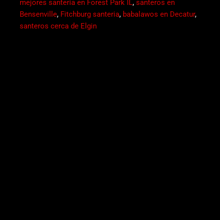
mejores santeria en Forest Park IL
,
santeros en
Bensenville
,
Fitchburg santeria
,
babalawos en Decatur
,
santeros cerca de Elgin