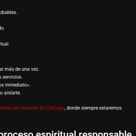
obables.
do.
tual.
ar más de una vez.
 servicios.
os inmediato».
o aislarte.
amente con Amarres En Chicago
, donde siempre estaremos
.
proceso espiritual responsable