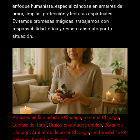
enfoque humanista, especializándose en amarres de
amor, limpias, protección y lecturas espirituales.
Evitamos promesas mágicas: trabajamos con
responsabilidad, ética y respeto absoluto por tu
situación.
Amarres en la ciudad de Chicago
,
Santeria Chicago
,
Lectura del tarot
,
Brujos en estados unidos
,
Botanica
Chicago
,
Amuletos de amor Chicago
,
Lectura del Tarot