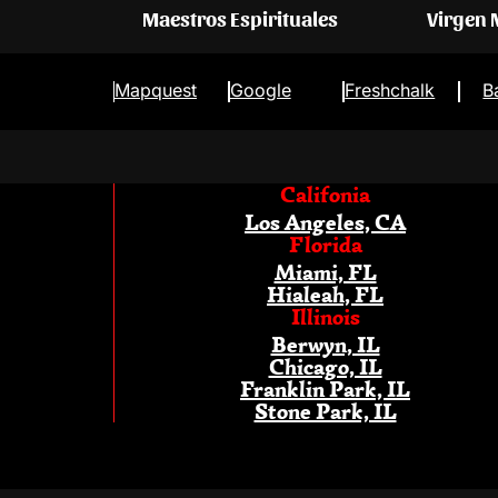
Maestros Espirituales
Virgen
Mapquest
Google
Freshchalk
B
Califonia
Los Angeles, CA
Florida
Miami, FL
Hialeah, FL
Illinois
Berwyn, IL
Chicago, IL
Franklin Park, IL
Stone Park, IL