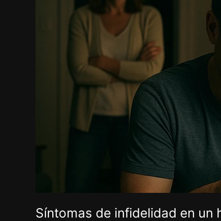
Síntomas
de
infidelidad
en
un
hombre.
Síntomas de infidelidad en un