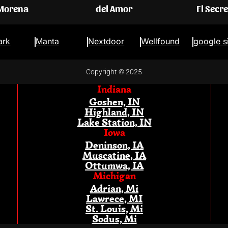
 Morena
del Amor
El Secr
ark
Manta
Nextdoor
Wellfound
google s
Copyright © 2025
Indiana
Goshen, IN
Highland, IN
Lake Station, IN
Iowa
Deninson, IA
Muscatine, IA
Ottumwa, IA
Michigan
Adrian, Mi
Lawrece, MI
St. Louis, Mi
Sodus, Mi