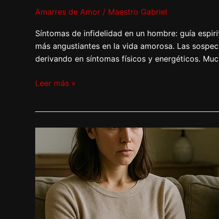
Amarres de Amor
/
Maestro Gabriel
Síntomas de infidelidad en un hombre: guía espiri
más angustiantes en la vida amorosa. Las sospech
derivando en síntomas físicos y energéticos. Mu
Leer más »
La
infidelidad
es
una
enfermedad.