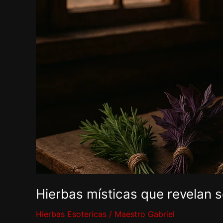
que
revelan
secretos.
Hierbas místicas que revelan s
Hierbas Esotericas
/
Maestro Gabriel