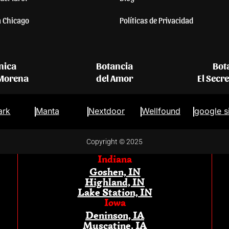
a Chicago
Políticas de Privacidad
nica
Botancia
Bot
 Morena
del Amor
El Secr
ark
Manta
Nextdoor
Wellfound
google s
Copyright © 2025
Indiana
Goshen, IN
Highland, IN
Lake Station, IN
Iowa
Deninson, IA
Muscatine, IA