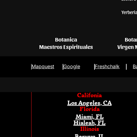
Yerberi
Botanica
Bota
Maestros Espirituales
Virgen
Mapquest
Google
Freshchalk
B
Califonia
Los Angeles, CA
Florida
Miami, FL
Hialeah, FL
Illinois
Berwyn, IL