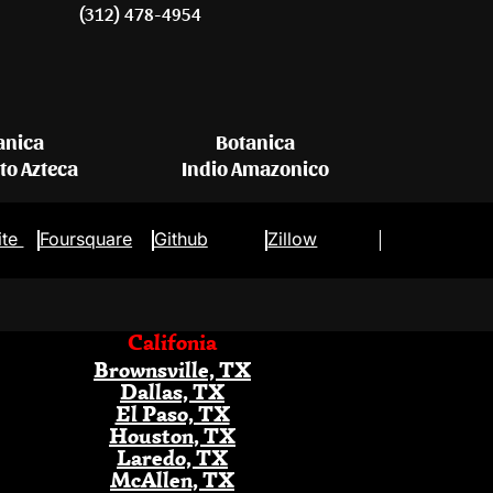
(312) 478-4954
anica
Botanica
eto Azteca
Indio Amazonico
ite
Foursquare
Github
Zillow
Califonia
Brownsville, TX
Dallas, TX
El Paso, TX
Houston, TX
Laredo, TX
McAllen, TX