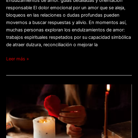
Endulzamientos de amor: guías detalladas y orientación
responsable El dolor emocional por un amor que se aleja,
bloqueos en las relaciones o dudas profundas pueden
movernos a buscar respuestas y alivio. En momentos así,
muchas personas exploran los endulzamientos de amor:
trabajos espirituales respetados por su capacidad simbólica
de atraer dulzura, reconciliación o mejorar la
Leer más »
Endulzamientos
a
distancia:
amor
y
magia
remota.