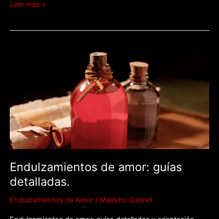
Leer más »
Endulzamientos
de
amor:
guías
detalladas.
Endulzamientos de amor: guías
detalladas.
Endulzamientos de Amor
/
Maestro Gabriel